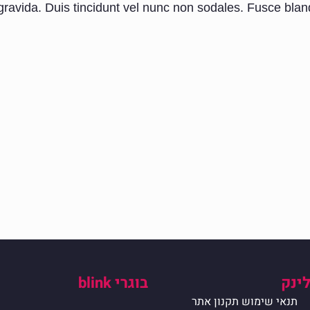
gravida. Duis tincidunt vel nunc non sodales. Fusce bland
לינק
בוגרי blink
תנאי שימוש תקנון אתר