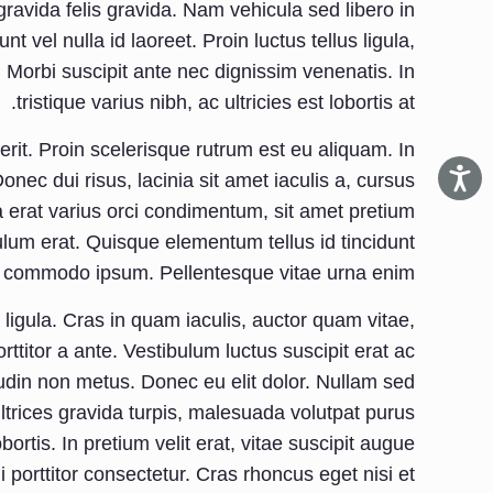
ravida felis gravida. Nam vehicula sed libero in
nt vel nulla id laoreet. Proin luctus tellus ligula,
 Morbi suscipit ante nec dignissim venenatis. In
tristique varius nibh, ac ultricies est lobortis at.
rit. Proin scelerisque rutrum est eu aliquam. In
ec dui risus, lacinia sit amet iaculis a, cursus
la erat varius orci condimentum, sit amet pretium
lum erat. Quisque elementum tellus id tincidunt
on, commodo ipsum. Pellentesque vitae urna enim.
 ligula. Cras in quam iaculis, auctor quam vitae,
ttitor a ante. Vestibulum luctus suscipit erat ac
udin non metus. Donec eu elit dolor. Nullam sed
ltrices gravida turpis, malesuada volutpat purus
ortis. In pretium velit erat, vitae suscipit augue
i porttitor consectetur. Cras rhoncus eget nisi et