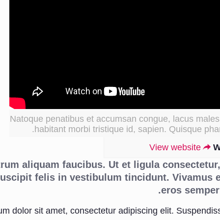
Natoque penatibus et accumsan congue, lacus males
habitant morbi tristique id, sapien. Quisque phar
View website
W
trum aliquam faucibus. Ut et ligula consectetur, 
scipit felis in vestibulum tincidunt. Vivamus e
eros semper 
m dolor sit amet, consectetur adipiscing elit. Suspendis