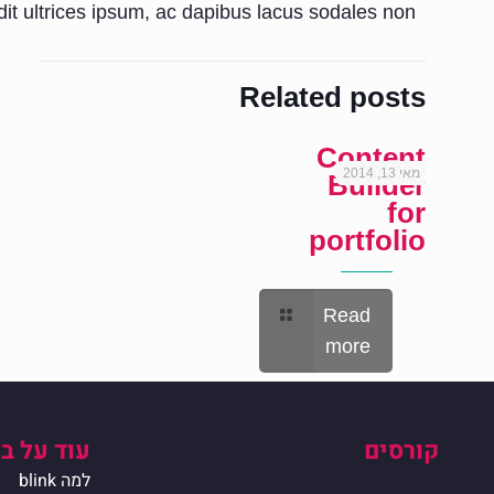
it ultrices ipsum, ac dapibus lacus sodales non.
Related posts
Content
מאי 13, 2014
Builder
for
portfolio
Read
more
קורסים
עוד על ב
למה blink