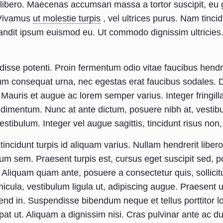
 libero. Maecenas accumsan massa a tortor suscipit, eu g
 Vivamus
ut molestie turpis
, vel ultrices purus. Nam tincidu
andit ipsum euismod eu. Ut commodo dignissim ultricies.
isse potenti. Proin fermentum odio vitae faucibus hendre
m consequat urna, nec egestas erat faucibus sodales. Don
. Mauris et augue ac lorem semper varius. Integer fringil
dimentum. Nunc at ante dictum, posuere nibh at, vestibu
estibulum. Integer vel augue sagittis, tincidunt risus n
tincidunt turpis id aliquam varius. Nullam hendrerit libero
um sem. Praesent turpis est, cursus eget suscipit sed, por
Aliquam quam ante, posuere a consectetur quis, sollicit
icula, vestibulum ligula ut, adipiscing augue. Praesent u
fend in. Suspendisse bibendum neque et tellus porttitor lob
pat ut. Aliquam a dignissim nisi. Cras pulvinar ante ac du