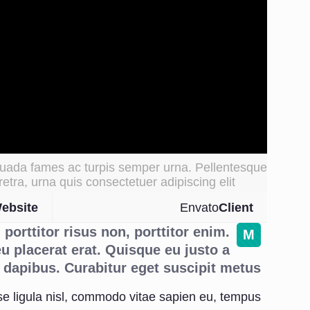
uada fames ac turpis semper urna. Pellentesque
etra, urna quis consectetuer adipiscing elit.
ebsite
Envato
Client
porttitor risus non, porttitor enim.
M
u placerat erat. Quisque eu justo a
dapibus. Curabitur eget suscipit metus.
se ligula nisl, commodo vitae sapien eu, tempus