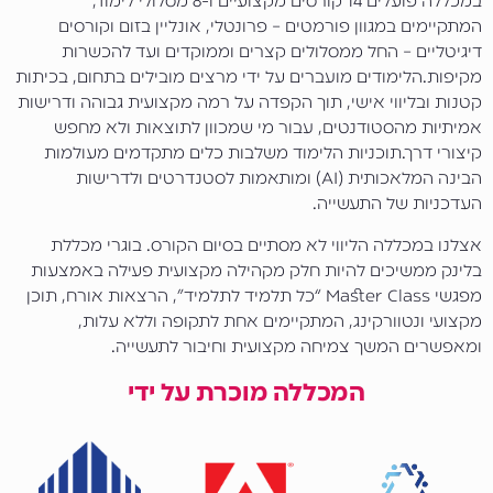
במכללה פועלים 14 קורסים מקצועיים ו-8 מסלולי לימוד,
המתקיימים במגוון פורמטים – פרונטלי, אונליין בזום וקורסים
דיגיטליים – החל ממסלולים קצרים וממוקדים ועד להכשרות
מקיפות.
הלימודים מועברים על ידי מרצים מובילים בתחום, בכיתות
קטנות ובליווי אישי, תוך הקפדה על רמה מקצועית גבוהה ודרישות
אמיתיות מהסטודנטים, עבור מי שמכוון לתוצאות ולא מחפש
קיצורי דרך.תוכניות הלימוד משלבות כלים מתקדמים מעולמות
הבינה המלאכותית (AI) ומותאמות לסטנדרטים ולדרישות
העדכניות של התעשייה.
אצלנו במכללה הליווי לא מסתיים בסיום הקורס. בוגרי מכללת
בלינק ממשיכים להיות חלק מקהילה מקצועית פעילה באמצעות
מפגשי Master Class “כל תלמיד לתלמיד”, הרצאות אורח, תוכן
מקצועי ונטוורקינג, המתקיימים אחת לתקופה וללא עלות,
ומאפשרים המשך צמיחה מקצועית וחיבור לתעשייה.
המכללה מוכרת על ידי