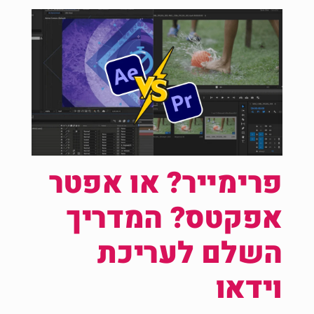
פרימייר? או אפטר
אפקטס? המדריך
השלם לעריכת
וידאו