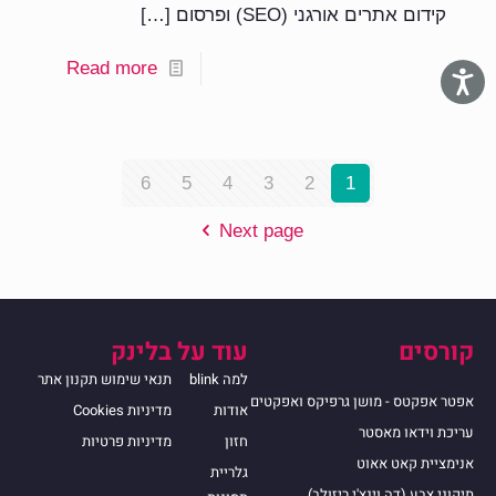
קידום אתרים אורגני (SEO) ופרסום
[…]
Read more
6
5
4
3
2
1
Next page
קורסים
עוד על בלינק
למה blink
תנאי שימוש תקנון אתר
אפטר אפקטס - מושן גרפיקס ואפקטים
אודות
מדיניות Cookies
עריכת וידאו מאסטר
חזון
מדיניות פרטיות
אנימציית קאט אאוט
גלריית
תיקוני צבע (דה וינצ'י ריזולב)