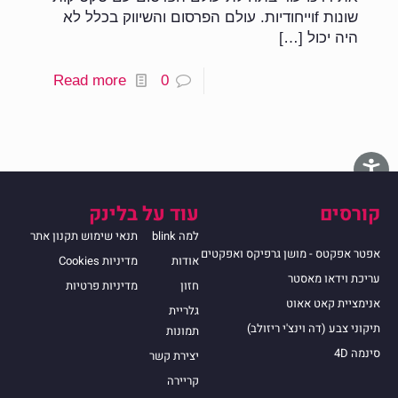
שונות fוייחודיות. עולם הפרסום והשיווק בכלל לא
היה יכול
[…]
Read more
0
קורסים
עוד על בלינק
למה blink
תנאי שימוש תקנון אתר
אפטר אפקטס - מושן גרפיקס ואפקטים
אודות
מדיניות Cookies
עריכת וידאו מאסטר
חזון
מדיניות פרטיות
אנימציית קאט אאוט
גלריית
תיקוני צבע (דה וינצ'י ריזולב)
תמונות
סינמה 4D
יצירת קשר
קריירה