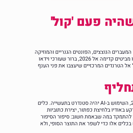
בעריכת וידאו ל-2026: מה שהיה פעם 'קול'
המעברים הנוצצים, הפונטים הגנריים והמוזיקה
הקצבית ממאגרים חינמיים – כל אלה כבר לא מספיקים כדי ללכוד את תשומת הלב של קהל מוצף בתוכן. כשאנחנו מביטים קדימה אל 2026, ברור שעורכי וידאו
 אל הטרנדים המרכזיים שיעצבו את פני הענף
החשש שבינה מלאכותית תחליף עורכים אנושיים מתפוגג ומתחלף בהבנה שהיא מהווה כלי עזר רב עוצמה. ב-2026, השימוש ב-AI יהיה סטנדרט בתעשייה. כלים
 זמן יקר: תיקוני צבע אוטומטיים ומדויקים (Color Grading), ניקוי רעשי רקע באודיו בלחיצת כפתור, יצירת כתוביות
קר להתמקד במה שבאמת חשוב: סיפור הסיפור
שתמש בכלים אלו כדי לשפר את התוצר הסופי, ולא