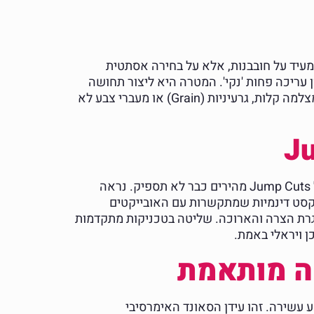
 מושלמים והפקות מלוטשות עד דק, הקהל צמא לאותנטיות. טרנד ה-Lo-Fi (Low Fidelity) אינו מעיד על חובבנות, אלא על בחירה אסתטית
, וסגנון עריכה פחות 'נקי'. המטרה היא ליצור תחושה
אינטימית, אמיתית ובלתי אמצעית. זה לא אומר לוותר על איכות, אלא להשתמש ב"פגמים" מכוונים – כמו רעידות מצלמה קלות, גרעיניות (Grain) או מעברי צבע לא
הווידאו האנכי שולט בפלטפורמות החברתיות, אך ב-2026, הציפיות מהפורמט הזה יעלו מדרגה. עריכה פשוטה של Jump Cuts מהירים כבר לא תספיק. נראה
 אנכיים, אנימציות טקסט דינמיות שמתקשרות עם האובייקטים
רת הצרה והארוכה. שליטה בטכניקות מתקדמות
ן ויראלי באמת.
קה מותאמת
 עשירה. זהו עידן הסאונד האימרסיבי