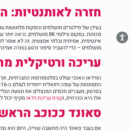
חזרה לאותנטיות: ה-"Lo-Fi" המכו
מכוונת. במקום צילומי 8K מו
מושלמים – כדי להעביר סיפור ורגש בצורה אמינה 
עריכה ורטיקלית מתקדמת
בסרטון, מעברים חכמים המנצלים את תנועת הגל
אלו היא הכרחית, ו
קורס עריכת וידאו
מקיף יכול לס
סאונד ככוכב הראשי
אם בעבר סאונד היה מחשבה שנייה, היום הוא נמצא