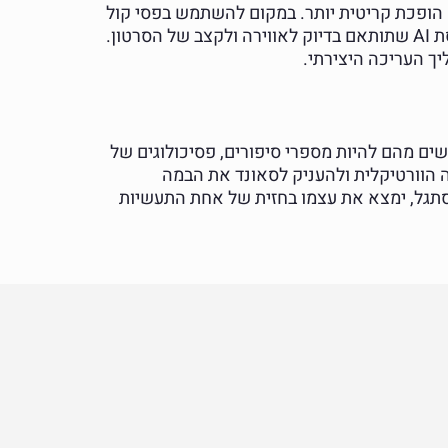
נוסף, הבחירה במוזיקה הופכת קריטית יותר. במקום להשתמש בפסי קול
גנריים, עורכים יצירתיים יחפשו מוזיקה ייחודית, ישתפו פעולה עם יוצרים, או ישתמשו בכלים ליצירת מוזיקה מבוססת AI שתותאם בדיוק לאווירה ולקצב של הסרטון.
יותר מאשר טכנאים; הם דורשים מהם להיות מספרי סיפורים, פסיכולוגים של
לאמץ אסתטיקה אותנטית, לשלוט בשפה הוורטיקלית ולהעניק לסאונד את הבמה
ולהסתגל, ימצא את עצמו בחזית של אחת התעשיות