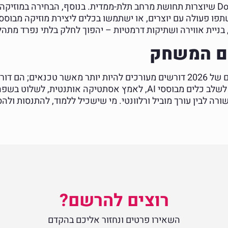
(Immersive Audio) וטכנולוגיות כמו Dolby Atmos שיוצרות תחושת מרחב תלת-ממדית. ב
שם המשחק
העתיד של עריכת הווידאו מרתק ומאתגר. הטרנדים של 2026 דורשים מעורכים להיות 
קהל, מאמצי טכנולוגיה ואמנים ויזואליים. היכולת לשלב כלים מבוססי AI, 
השורה לבין עורך מוביל ורלוונטי. מי שישכיל ללמוד, להתנסות 
רוצים להרשם?
השאירו פרטים ונחזור אליכם בהקדם