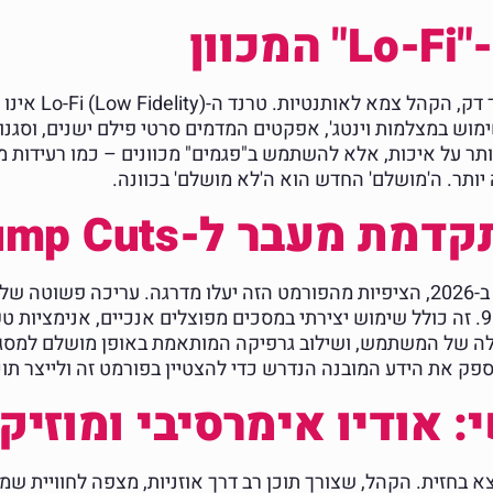
ון
בעידן של פילטרים
שלמים, נראה יותר שימוש במצלמות וינטג', אפקטים המדמים סרטי פילם ישנים
יותר. ה'מושלם' החדש הוא ה'לא מושלם' בכוונה.
 מעבר ל-Jump Cuts
התפתחות של שפה ויזואלית ייחודית לעולם ה-9:16. זה כולל שימוש יצירתי במסכים מפוצלים
ילה של המשתמש, ושילוב גרפיקה המותאמת באופן מושלם למסג
פק את הידע המובנה הנדרש כדי להצטיין בפורמט זה ולייצר תוכ
: אודיו אימרסיבי ומוזי
 בחזית. הקהל, שצורך תוכן רב דרך אוזניות, מצפה לחוויית שמע