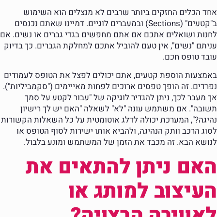
אחד הכלים החזקים ביותר שרבים לא מנצלים הוא השימוש
ב"קטעים" (Sections) ובמעברים לוגיים. דמיינו שאתם נכנסים
לחנות ושואלים אתכם אם אתם מחפשים בגדי גברים או נשים. אם
עניתם "נשים", אין טעם להוביל אתכם למחלקת הגברים. כך בדיוק
עובד טופס חכם.
באמצעות הוספת קטעים, אתם יכולים לפצל את הטופס לעמודים
נפרדים. זה הופך טפסים ארוכים לפחות מאייימים ("סקמביליות").
אך מעבר לכך, ניתן להגדיר לוגיקה של "עבור לקטע על סמך
תשובה". אם משתמש עונה "לא" לשאלה "האם יש לך רישיון
נהיגה?", המערכת יכולה לדלג אוטומטית על כל השאלות הקשורות
לסוג הרכב וותק הנהיגה, ולהביא אותו ישירות לסוף הטופס או
לנושא הבא. זה מכבד את הזמן של המשתמש ומונע בלבול.
האם ניתן להתאים את
העיצוב למותג או
לאווירה הרצויה?