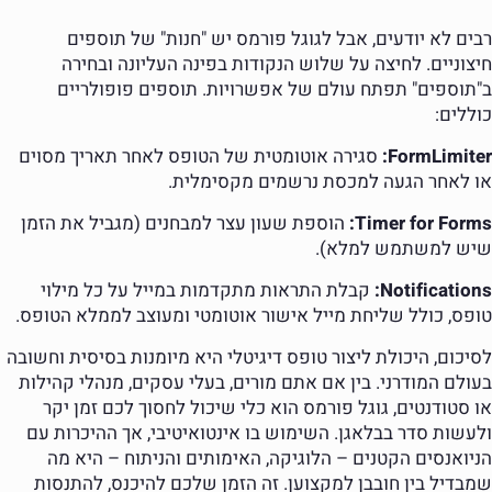
רבים לא יודעים, אבל לגוגל פורמס יש "חנות" של תוספים
חיצוניים. לחיצה על שלוש הנקודות בפינה העליונה ובחירה
ב"תוספים" תפתח עולם של אפשרויות. תוספים פופולריים
כוללים:
FormLimiter:
סגירה אוטומטית של הטופס לאחר תאריך מסוים
או לאחר הגעה למכסת נרשמים מקסימלית.
Timer for Forms:
הוספת שעון עצר למבחנים (מגביל את הזמן
שיש למשתמש למלא).
Notifications:
קבלת התראות מתקדמות במייל על כל מילוי
טופס, כולל שליחת מייל אישור אוטומטי ומעוצב לממלא הטופס.
לסיכום, היכולת ליצור טופס דיגיטלי היא מיומנות בסיסית וחשובה
בעולם המודרני. בין אם אתם מורים, בעלי עסקים, מנהלי קהילות
או סטודנטים, גוגל פורמס הוא כלי שיכול לחסוך לכם זמן יקר
ולעשות סדר בבלאגן. השימוש בו אינטואיטיבי, אך ההיכרות עם
הניואנסים הקטנים – הלוגיקה, האימותים והניתוח – היא מה
שמבדיל בין חובבן למקצוען. זה הזמן שלכם להיכנס, להתנסות