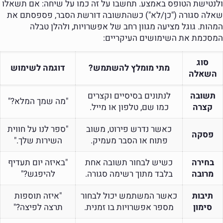
ולנטישת הטופס באמצע. תחשבו על זה כמו על שיחה: אם תשאלו
שאלה סגורה ("כן/לא") כשהתשובה דורשת הסבר, פספסתם את
המהות. גוגל מציעה מגוון רחב של אפשרויות, ולהלן טבלה
המסכמת את השימושים העיקריים:
סוג
מתי מומלץ להשתמש?
דוגמה לשימוש
השאלה
תשובה
לנתונים בסיסיים וקצרים
"מה שמך המלא?"
קצרה
כמו שם, טלפון או מייל.
כאשר נדרש פירוט, משוב
"ספר לנו על חווית
פסקה
פתוח או הסבר מעמיק.
השירות שלך."
בחירה
כשיש לבחור תשובה אחת
"באיזה יום תעדיף
מרובה
בלבד מתוך רשימה סגורה.
להיפגש?"
תיבות
כאשר המשתמש יכול לבחור
"איזה תוספות
סימון
מספר אפשרויות בו זמנית.
תרצה לפיצה?"