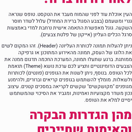
העין אוכלת עוד לפני שהמוח מעבד את הטקסט. טופס שנראה
גנרי ומשעמם (בצבע הסגול ברירת המחדל) עלול לשדר חוסר
השקעה. גוגל מאפשרת התאמה אישית נרחבת למדי באמצעות
סרגל הכלים העליון (אייקון של פלטת צבעים).
ניתן להעלות תמונה לכותרת העליונה (Header). זהו המקום לשים
את הלוגו של העסק, תמונה מהאירוע המתוכנן או גרפיקה
ממותגת. ברגע שתעלו תמונה, המערכת החכמה תדגום ממנה את
הצבעים הדומיננטיים ותציע לכם ערכת נושא (Theme) תואמת
לכל הטופס. בנוסף, ניתן לשנות את הגופנים (פונטים) לכותרות
ולשאלות. מומלץ להשתמש בגופנים קריאים וברורים, ולהימנע
מגופנים "מקושקשים" שקשים לקריאה במסכים קטנים. עיצוב
נכון משדר מקצועיות ואמינות, ומגביר את הסיכוי שהמשתמש
יסיים למלא את הטופס.
מהן הגדרות הבקרה
והאימות שחייבים