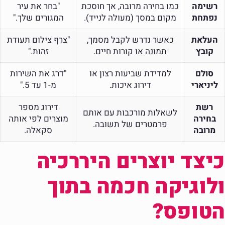
רשימה
כמו בחירה מרובה, אך חוסכת
"בחר את עיר
נפתחת
מקום במסך (מעולה לנייד).
המגורים שלך."
העלאת
כאשר נדרש לקבל מסמך,
"צרף צילום תעודת
קובץ
תמונה או קורות חיים.
זהות."
סולם
למדידת שביעות רצון או
"דרג את השירות
ליניארי
דירוג איכות.
מ-1 עד 5."
רשת
דירוג מספר
לשאלות מורכבות עם אותם
בחירה
מוצרים לפי אותה
פרמטרים של תשובה.
מרובה
סקאלה.
כיצד יוצרים היררכיה
ולוגיקה חכמה בתוך
הטופס?