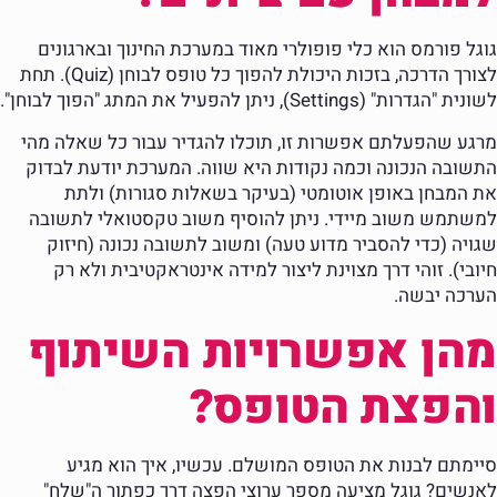
גוגל פורמס הוא כלי פופולרי מאוד במערכת החינוך ובארגונים
לצורך הדרכה, בזכות היכולת להפוך כל טופס לבוחן (Quiz). תחת
לשונית "הגדרות" (Settings), ניתן להפעיל את המתג "הפוך לבוחן".
מרגע שהפעלתם אפשרות זו, תוכלו להגדיר עבור כל שאלה מהי
התשובה הנכונה וכמה נקודות היא שווה. המערכת יודעת לבדוק
את המבחן באופן אוטומטי (בעיקר בשאלות סגורות) ולתת
למשתמש משוב מיידי. ניתן להוסיף משוב טקסטואלי לתשובה
שגויה (כדי להסביר מדוע טעה) ומשוב לתשובה נכונה (חיזוק
חיובי). זוהי דרך מצוינת ליצור למידה אינטראקטיבית ולא רק
הערכה יבשה.
מהן אפשרויות השיתוף
והפצת הטופס?
סיימתם לבנות את הטופס המושלם. עכשיו, איך הוא מגיע
לאנשים? גוגל מציעה מספר ערוצי הפצה דרך כפתור ה"שלח"