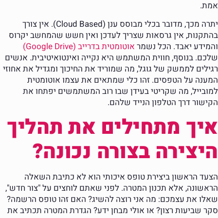
אמת.
יתרה מכך, מדובר בכלי מבוסס ענן (Cloud Based). אין צורך
בהתקנות, אין גרסאות שצריך לעדכן ואין חשש שהמחשב יקרוס
והמידע יאבד. הכל נשמר
אוטומטית בדרייב (Google Drive)
שלכם. בנוסף, חווית המשתמש היא נקייה ואינטואיטיבית. אנשים
רגילים לממשק של גוגל, מה שמוריד את החיכוך ומגדיל את אחוזי
המענה על הטפסים. זהו כלי שמתאים את עצמו אוטומטית
למובייל, מה שקריטי בעידן שבו רוב המשתמשים יפתחו את
הקישור דרך הטלפון הנייד שלהם.
איך מתחילים את תהליך
היצירה בצורה נכונה?
הצעד הראשון ביצירת טופס איכותי הוא לא כתיבת השאלה
הראשונה, אלא תכנון המטרה. לפני שאתם לוחצים על "צור חדש",
שאלו את עצמכם: מה אני רוצה להשיג? האם זהו טופס הרשמה?
סקר שביעות רצון? או אולי מבחן ידע? הגדרת המטרה תכתיב את