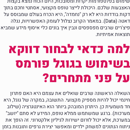
שימוש בפלטפורמות יקרות ומסובכות, היום הכוח נמצא בקצות
האצבעות שלכם. היכולת לייצר טופס מקצועי, אסתטי וחכם בתוך
דקות בודדות היא לא רק "נחמדה", היא הכרח בעולם שמבוסס על
דאטה (Data). במאמר הקרוב נצלול לעומק האפשרויות, נגלה
פיצ'רים שרבים מפספסים ונבין איך בונים כלי איסוף מידע שמביא
תוצאות אמיתיות.
למה כדאי לבחור דווקא
בשימוש בגוגל פורמס
על פני מתחרים?
השאלה הראשונה שרבים שואלים את עצמם היא האם פתרון
חינמי יכול להיות מספיק מקצועי. התשובה, במקרה של גוגל, היא
חד משמעית כן. היתרון המובהק ביותר הוא האינטגרציה (שילוב
מערכות). ברגע שמשתמש ממלא טופס, המידע לא סתם "יושב"
במערכת, אלא יכול לזרום ישירות לגיליון אלקטרוני. זה הופך את
ניתוח הנתונים למשחק ילדים ומאפשר יצירת גרפים ותובנות בזמן