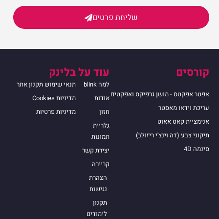
שליחת פרטים
קורסים
עוד על בלינק
למה blink
תנאי שימוש תקנון אתר
אפטר אפקטס - מושן גרפיקס ואפקטים
אודות
מדיניות Cookies
עריכת וידאו מאסטר
חזון
מדיניות פרטיות
אנימציית קאט אאוט
גלריית
תיקוני צבע (דה וינצ'י ריזולב)
תמונות
סינמה 4D
יצירת קשר
קריירה
הצהרת
נגישות
תקנון
לימודים