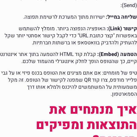
(Send):
שליחה במייל:
ישירות מתוך המערכת לרשימת תפוצה.
קישור (Link):
האופציה הנפוצה ביותר. מומלץ להשתמש
באפשרות "קצר כתובת URL" כדי לקבל קישור אסתטי יותר שקל
להעתיק ולהדביק בוואטסאפ או ברשתות חברתיות.
הטמעה (Embed):
קבלת קוד HTML להטמעה בתוך אתר אינטרנט
קיים, כך שהטופס הופך לחלק אינטגרלי מהעמוד שלכם.
טיפ של מומחים: אם אתם מציגים את הטופס בכנס פיזי או על גבי
פלייר מודפס, צרו קוד QR שמפנה לקישור של הטופס. זה מקל
משמעותית על המשתמשים להיכנס ולמלא אותו דרך
הסמארטפון.
איך מנתחים את
התוצאות ומפיקים