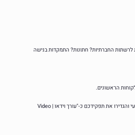
מות לרשתות החברתיות? חתונות? התמקדות בנישה
לקוחות הראשונים.
צרו ערוץ Vimeo או YouTube והעלו אליו את העבודות הטובות ביותר שלכם. בנוסף, פתחו פרופיל LinkedIn מקצועי והגדירו את תפקידכם כ-"עורך וידאו | Video