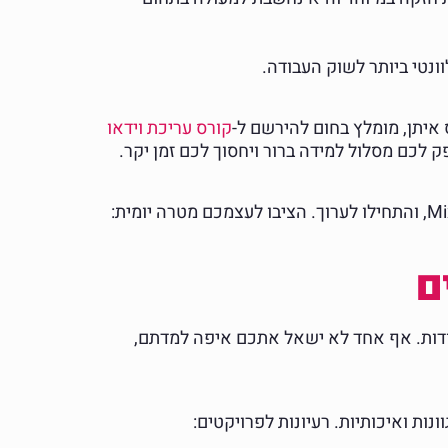
ס איתן, מומלץ בחום להירשם ל-
קורס עריכת וידאו
 לכם מסלול למידה ברור ויחסוך לכם זמן יקר.
ידע תיאורטי אינו שווה דבר ללא תרגול. הורידו קטעי וידאו חינמיים (Stock Footage) מאתרים כמו Pexels או Mixkit, והתחילו לערוך. הציבו לעצמכם מטרה יומית:
ודות. אף אחד לא ישאל אתכם איפה למדתם,