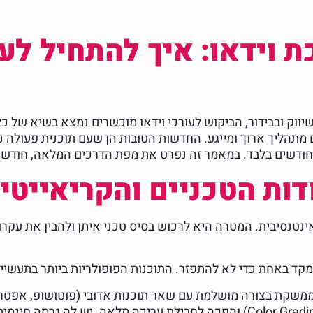
שיווק ובבידור, הביקוש לעורכי וידאו מוכשרים נמצא בשיא של כ
 מתהליך ארוך ומייגע. החדשות הטובות הן שעם תוכנית פעולה נכ
 חודשים בלבד. במאמר זה נפרט את מפת הדרכים המלאה, חודש 
נטנסיבית. המטרה היא לרכוש בסיס טכני איתן ולהבין את עקרו
קד באחת כדי לא להתפזר. התוכנות הפופולריות ביותר בתעשייה
שקת בצורה מושלמת עם שאר תוכנות אדובי (פוטושופ, אפטר א
החלה כתוכנת תיקוני צבע (Color Grading) והפכה לחבילת עריכה מלאה.