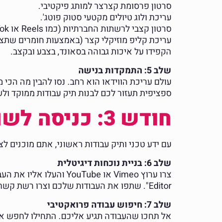
סרטון פרסומת קצרצר למותג פיקטיבי.
עריכת ולוג טיולים מקטעי סטוק פוטג'.
סרטון קצבי לרשתות החברתיות (כמו Reels או TikTok).
עריכת קליפ מוזיקלי קצר (באמצעות חומרים שתצ
הקפידו על איכות גבוהה בסאונד, בצבע ובקצב.
שלב 5: התמקדות בנישה
עולם עריכת הווידאו הוא רחב. נסו להבין מה הכי
ספציפית תעזור לכם לבנות תיק עבודות ממוקד ולש
חודש 3: כניסה לשוק העבודה וצבירת ניסיון
עם ידע טכני ותיק עבודות ראשוני, אתם מוכנים 
שלב 6: בניית נוכחות דיגיטלית
Editor". שתפו את העבודות שלכם וצרו רשת קשרים עם אנשי מקצוע בתחום.
שלב 7: חיפוש עבודה פרואקטיבי
אל תחכו שהעבודה תגיע אליכם. התחילו לחפש או