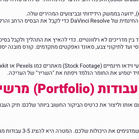
וד בין מדריכים לא רלוונטיים. כדי להאיץ את התהליך ולקבל בסי
 ועד לתיקוני צבע, סאונד ואפקטים מתקדמים. קורס מובנה יספק
ם אותו וליצור את כרטיס הביקור החשוב ביותר שלכם: תיק העב
. המטרה היא להציג 3-5 עבודות מגוונות ואיכותיות. רעיונות לפרויקטים: