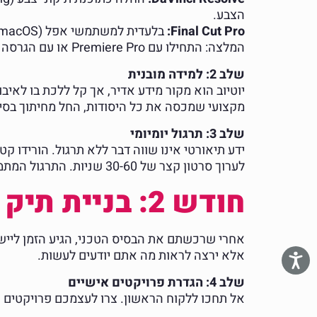
הצבע.
Final Cut Pro:
בלעדית למשתמשי אפל (macOS), ידועה בממשק הידידותי ובביצועים המהירים שלה.
המלצה: התחילו עם Premiere Pro או עם הגרסה החינמית של DaVinci Resolve כדי לקבל את הבסיס הרחב והרלוונטי ביותר לשוק העבודה.
שלב 2: למידה מובנית
יוטיוב הוא מקור מידע אדיר, אך קל ללכת בו לאיב
מקצועי שמכסה את כל היסודות, החל מחיתוך בסיסי
שלב 3: תרגול יומיומי
לערוך סרטון קצר של 30-60 שניות. התרגול המתמיד יטמיע את החומר הנלמד ויפתח את "השריר" של העריכה.
חודש 2: בניית תיק עבודות (Portfolio) מרשים
אחרי שרכשתם את הבסיס הטכני, הגיע הזמן לייש
אלא ירצה לראות מה אתם יודעים לעשות.
שלב 4: הגדרת פרויקטים אישיים
אל תחכו ללקוח הראשון. צרו לעצמכם פרויקטים שמדגימים את היכולות שלכם