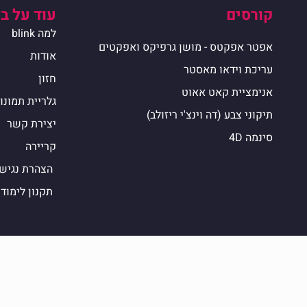
קורסים
עוד על ב
למה blink
אפטר אפקטס - מושן גרפיקס ואפקטים
אודות
עריכת וידאו מאסטר
חזון
אנימציית קאט אאוט
גלריית תמונו
תיקוני צבע (דה וינצ'י ריזולב)
יצירת קשר
סינמה 4D
קריירה
הצהרת נגיש
תקנון לימוד