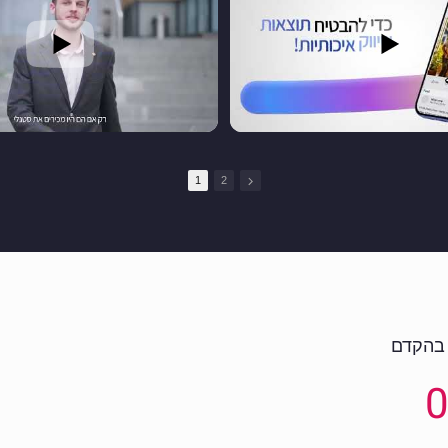
1
2
 בהקדם
0