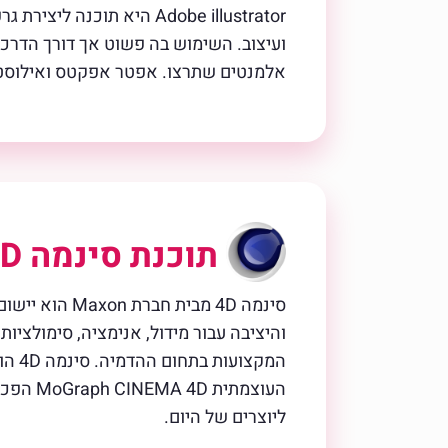
Adobe illustrator היא ת
ועיצוב. השימוש בה פשוט אך דורך הדרכ
אלמנטים שתרצו. אפטר אפקטס ואילוסטרי
תוכנת סינמה 4D
סינמה 4D מבית חברת Maxon הוא יישום התלת-ממדי האינטואיטיבי ביותר שקיים כיום בשוק.
העוצמת
ליוצרים של היום.