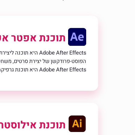
תוכנת אפטר א
Adobe After Effects 
הפוסט-פרודקשן של יצירת סרטים, משחקי ו
Adobe After Effects היא תוכנת גרפיקה, תנועה ואפקטים חזותיים הפופולרית ביותר בתעשייה, בה ניתן לקחת כל רעיון ולגרום לו לזוז.
תוכנת אילוסטרי