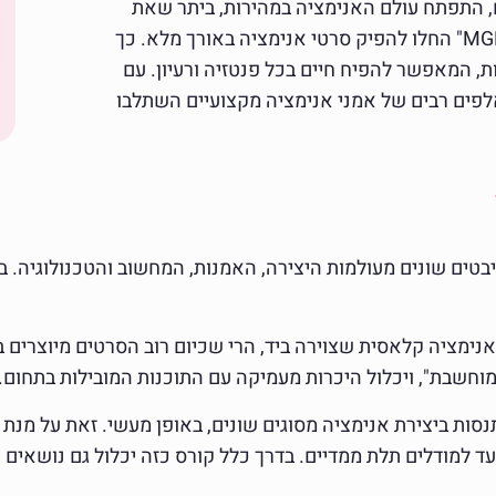
ם, התפתח עולם האנימציה במהירות, ביתר שאת
כאשר חברות כמו "וולט דיסני", "וורנר ברדרס" ו"MGM" החלו להפיק סרטי אנימציה באורך מלא. כך
ות, המאפשר להפיח חיים בכל פנטזיה ורעיון. עם
אלפים רבים של אמני אנימציה מקצועיים השתלבו
ים שונים מעולמות היצירה, האמנות, המחשוב והטכנולוגיה. ב
ימציה קלאסית שצוירה ביד, הרי שכיום רוב הסרטים מיוצרים בע
חשבת", ויכלול היכרות מעמיקה עם התוכנות המובילות בתחום.
ות ביצירת אנימציה מסוגים שונים, באופן מעשי. זאת על מנת ש
 למודלים תלת ממדיים. בדרך כלל קורס כזה יכלול גם נושאים עי