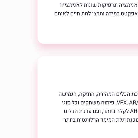
טוני אנימציה וגרפיקות שונות לאנימצייה
 אפקטס במידה ותרצו לתת חיים לאותם
כת הכלים המהירה, החזקה, הגמישה
והיציבה עבור מידול, אנימציה, סימולציות ורינדור. היא נחשבת כלי אדיר לעיצוב, גרפיקה בתנועה, VFX, AR/MR/VR, פיתוח משחקים וכל סוגי
המקצועות בתחום ההדמיה. סינמה 4D הופכת את האינטגרציה בין יישומים חיוניים אחרים כמו After Effects לקלה ביותר, ועם ערכת הכלים
מדובר בתוכנת תלת המימד הרלוונטית ביותר