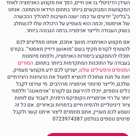
העידן הדיגיטלי בו אנו חיים, הפך את מקצוע האנימציה לאחד
המקצועות המבוקשים ביותר בתחום הוידאו והתמונה. אנחנו
ב"בלינק" יודעים עד כמה ישנה חשיבות לתהליך ההכשרה
של אנימטור, וכמה הוא משפיע על היכולת שלו להשתלב
בשוק העבודה ולייצר אנימציה ברמה הגבוהה ביותר.
אם מקצוע האנימציה מושך אתכם, אנחנו ממליצים לכם
להצטרף לקורס מקיף בשם "מואושן דיזיין מאסטר". בקורס
תוכלו להתמקצע ביסודות האנימציה, ולפתח מיומנות
בעבודה על התוכנות המתקדמות ביותר בתחום.
המורים
המנוסים והפעילים שלנו
, יעניקו לכם ידע מקצועי מעמיק.
זאת על מנת שתוכלו להוציא לפעול את הרעיונות היצירתיים
שלכם, ולייצר סרטוני אנימציה מרהיבים. מי שירצו לקבל
כלים נוספים, יוכלו להירשם גם לקורס "אנימאנגה" וללמוד
יותר על רזי אנימציית הקומיקס היפנית, לעבוד עם לוחות
ציור דיגיטליים ולהפיח חיים בדמויות ובאיורים. אם כל זה
נשמע לכם מעניין, אתם מוזמנים ליצור איתנו קשר ולקבל
פרטים נוספים בטלפון 0723974387​