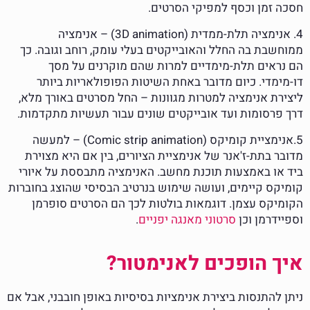
חסכה זמן וכסף למפיקי הסרטים.
4. אנימציה תלת-ממדית (3D animation) – אנימציה
ממוחשבת בה החלל והאובייקטים בעלי עומק, רוחב וגובה. כך
הם נראים תלת-מימדיים למרות שהם מוקרנים על מסך
דו-מימדי. כיום מדובר באחת השיטות הפופולאריות ביותר
ליצירת אנימציה למטרות מגוונות – החל מסרטים באורך מלא,
דרך פרסומות ועד אובייקטים שונים עבור תעשיות מתקדמות.
5.אנימציית קומיקס (Comic strip animation) – למעשה
מדובר בתת-ז'אנר של אנימציית הציורים, בין אם היא מצוירת
ביד או באמצעות תוכנת מחשב. האנימציה מתבססת על איורי
קומיקס קיימים, ועושה שימוש בנרטיב הבסיסי שהוצג בחוברות
הקומיקס עצמן. דוגמאות בולטות לכך הם הסרטים סופרמן
וספיידרמן וכן
סרטוני מאנגה יפניים
.
איך הופכים לאנימטור?
ניתן להתנסות ביצירת אנימציות בסיסיות באופן חובבני, אבל אם