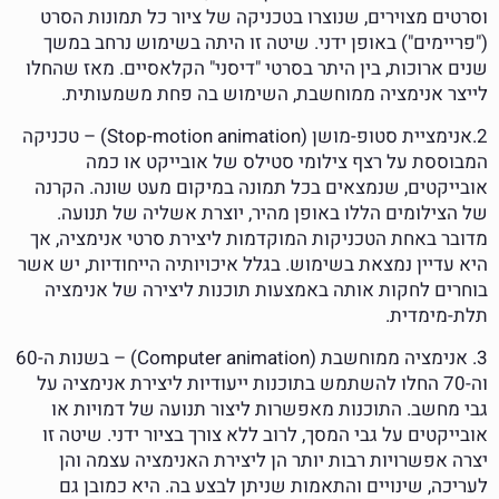
וסרטים מצוירים, שנוצרו בטכניקה של ציור כל תמונות הסרט
("פריימים") באופן ידני. שיטה זו היתה בשימוש נרחב במשך
שנים ארוכות, בין היתר בסרטי "דיסני" הקלאסיים. מאז שהחלו
לייצר אנימציה ממוחשבת, השימוש בה פחת משמעותית.
2.אנימציית סטופ-מושן (Stop-motion animation) – טכניקה
המבוססת על רצף צילומי סטילס של אובייקט או כמה
אובייקטים, שנמצאים בכל תמונה במיקום מעט שונה. הקרנה
של הצילומים הללו באופן מהיר, יוצרת אשליה של תנועה.
מדובר באחת הטכניקות המוקדמות ליצירת סרטי אנימציה, אך
היא עדיין נמצאת בשימוש. בגלל איכויותיה הייחודיות, יש אשר
בוחרים לחקות אותה באמצעות תוכנות ליצירה של אנימציה
תלת-מימדית.
3. אנימציה ממוחשבת (Computer animation) – בשנות ה-60
וה-70 החלו להשתמש בתוכנות ייעודיות ליצירת אנימציה על
גבי מחשב. התוכנות מאפשרות ליצור תנועה של דמויות או
אובייקטים על גבי המסך, לרוב ללא צורך בציור ידני. שיטה זו
יצרה אפשרויות רבות יותר הן ליצירת האנימציה עצמה והן
לעריכה, שינויים והתאמות שניתן לבצע בה. היא כמובן גם