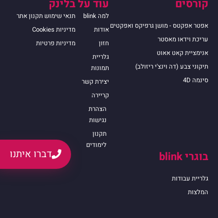
קורסים
עוד על בלינק
למה blink
תנאי שימוש תקנון אתר
אפטר אפקטס - מושן גרפיקס ואפקטים
אודות
מדיניות Cookies
עריכת וידאו מאסטר
חזון
מדיניות פרטיות
אנימציית קאט אאוט
גלריית
תיקוני צבע (דה וינצ'י ריזולב)
תמונות
סינמה 4D
יצירת קשר
קריירה
הצהרת
נגישות
תקנון
לימודים
דברו איתנו
בוגרי blink
גלריית עבודות
המלצות