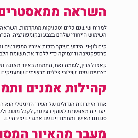
השראה ממאסטרים ב
למרות שישנם כלים וטכניקות מתקדמות, השראה משח
השימוש הייחודי שלהם בצבע ובקומפוזיציה. הכרת
קים ג'ון-גי, הידוע בעיקר בזכות איוריו המפורטי
פרספקטיבה ודינמיקה כדי ללכוד את תשומת הלב 
קאצו לארין, לעומת זאת, מתמחה באיור מאנגה ואנ
בצבעים עזים ושילובי צללים מרשימים שמעניקים ל
קהילות אמנים ותמ
ייעודיות מאפשרת לשתף רעיונות, לקבל משוב ולל
סגנונם האישי ומתמודדים עם אתגרים יצירתיים.
מעבר מהאיור המסור