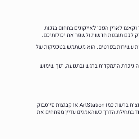
וקאצו לארין הפכו לאייקונים בתחום בזכות
ק לכם תובנות חדשות ולשפר את יכולותיכם.
סצנות עשירות בפרטים. הוא משתמש בטכניקות של
יה ניכרת התמקדות ברגש ובתנועה, תוך שימוש
אחד היתרונות הגדולים של העידן הדיגיטלי הוא האפשרות להתחבר לקהילות אמנים ברחבי העולם. הצטרפות לקבוצות ברשת כמו ArtStation או קבוצות פייסבוק
וחד בתחילת הדרך כשהאמנים עדיין מפתחים את