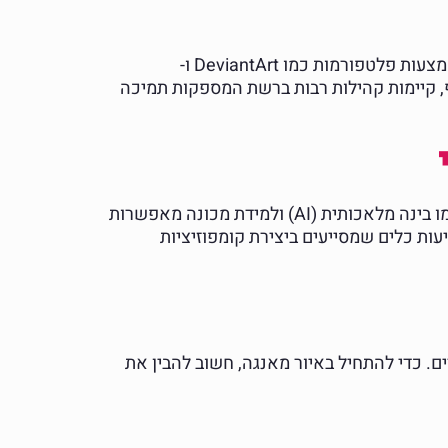
העולם הדיגיטלי פתוח בפני אמנים מכל העולם ומאפשר להם לחלוק את היצירות שלהם בצורה פשוטה ומהירה באמצעות פלטפורמות כמו DeviantArt ו-
נוסף, קיימות קהילות רבות ברשת המספקות תמיכה
הטכנולוגיה יצרה מהפכה בתחום האיור הדיגיטלי, ומספקת לאמנים כלים מתקדמים ליצירה מרהיבה. טכנולוגיות כמו בינה מלאכותית (AI) ולמידת מכונה מאפשרות
 אוטומטיים ותוספות יצירתיות שלא היו אפשריות בעבר. תוכנות כמו Adobe Sensei ו-AI Painter מציעות כלים שמסייעים ביצירת קומפוזיציות
ים. כדי להתחיל באיור מאנגה, חשוב להבין את