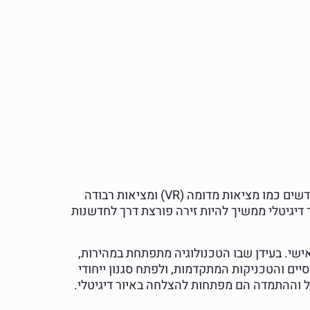
העתיד של האיור הדיגיטלי נראה מבטיח עם פיתוח מתמיד של טכנולוגיה וכלים חדשים. התחום מתפתח לכיוונים חדשים כמו מציאות מדומה (VR) ומציאות רבודה
ר דיגיטלי ממשיך להיות זירה פורצת דרך לחדשנות
 אישי. בעידן שבו הטכנולוגיה מתפתחת במהירות,
יים והטכניקות המתקדמות, ולפתח סגנון ייחודי
ל וההתמדה הם מפתחות להצלחה באיור דיגיטלי.