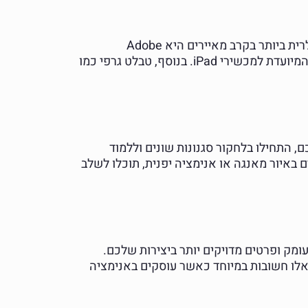
כדי להתחיל באיור דיגיטלי, חשוב להכיר את הכלים הבסיסיים שיעזרו לכם להפוך רעיונות לאמנות. התוכנה הפופולרית ביותר בקרב מאיירים היא Adobe
Photoshop, המציעה מגוון רחב של מברשות וכלי עריכה. תוכנות נוספות כוללות את Corel Painter ו-Procreate, המיועדת למכשירי iPad. בנוסף, טבלט גרפי כמו
ם, התחילו בלחקור סגנונות שונים וללמוד
באיור מאנגה או אנימציה יפנית, תוכלו לשלב
יסיים, ניתן לעבור לטכניקות מתקדמות יותר כמו שימוש בשכבות (Layers) ליצירת עומק ופרטים מדויקים יותר ביצירות שלכם.
 אלו חשובות במיוחד כאשר עוסקים באנימציה