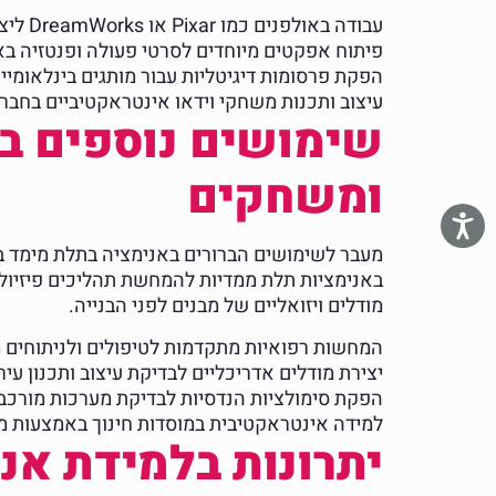
עבודה באולפנים כמו Pixar או DreamWorks ליצירת סרטי אנימציה וסדרות טלוויזיה
פיתוח אפקטים מיוחדים לסרטי פעולה ופנטזיה בא
הפקת פרסומות דיגיטליות עבור מותגים בינלאומיי
עיצוב ותכנות משחקי וידאו אינטראקטיביים בחברות גדולות כמו oft
שימושים נוספים בא
ומשחקים
מעבר לשימושים הברורים באנימציה בתלת מימד ב
באנימציות תלת ממדיות להמחשת תהליכים פיזיולו
מודלים ויזואליים של מבנים לפני הבנייה.
המחשות רפואיות מתקדמות לטיפולים ולניתוחים 
יצירת מודלים אדריכליים לבדיקת עיצוב ותכנון עירו
הפקת סימולציות הנדסיות לבדיקת מערכות מורכבו
למידה אינטראקטיבית במוסדות חינוך באמצעות מצ
יתרונות בלמידת אנימציה 