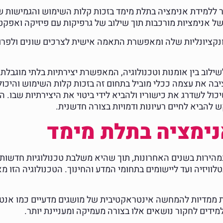
ים ביותר ללמידת אנימציה בתלת מימד בזכות קלות השימוש והגמי
ל אנימציות מורכבות תוך שילוב של גרפיקות עם פיזיקה ואפקט
ציונליות שלה ומאפשרת התאמה אישית לצרכים שונים ולפרויקטים
ילוב בין אומנות וטכנולוגיה, המאפשרת יצירתיות בלתי מוגבלת 
וע, פרסום ומשחקים. תוכנת CINEMA 4D מציבה את עצמה ככלי מוביל בתחום זה בזכות קל
ול לשדרג את כישוריו ולהביא לידי ביטוי את היצירתיות שבו. 
הביא לחיים רעיונות ודמויות בצורה חדשנית.
ימציה בתלת מימד
הירות בשנים האחרונות, תוך שהיא משלבת טכנולוגיות חדשות ו
וויזיה ועד ליישומים בתחומי המדע והחינוך. הטכנולוגיה הזו
 ממדיות להמחשה אינטראקטיבית של מושגים מדעיים כמו אנטו