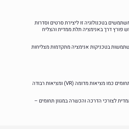
פכו להיות חלק בלתי נפרד מהפקות קולנוע וטלוויזיה. אולפנים מובילים כמו Pixar ודיסני משתמשים בטכנולוגיה זו ליצירת סרטים וסדרות
 הסרט "צעצוע של סיפור" של Pixar, שהציג לראשונה שימוש פורץ דרך באנימציה תלת ממדית והצליח
משתמשות בטכניקות אנימציה מתקדמות מצליחות
עם התקדמות הטכנולוגיה והרחבת האפשרויות היצירתיות, העתיד של אנימציה בתלת מימד נראה מבטיח במיוחד. תחומים כמו מציאות מדומה (VR) ומציאות רבודה
דית לצורכי הדרכה והכשרה במגוון תחומים –