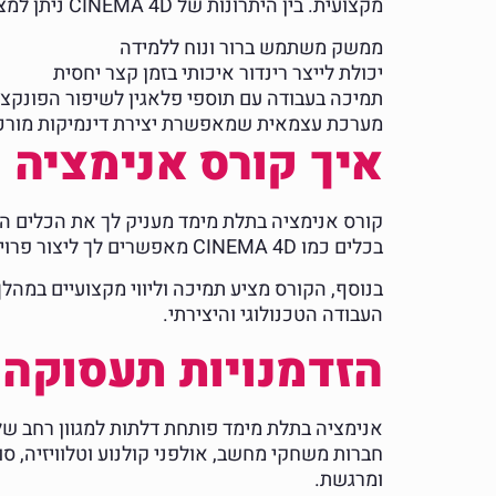
מקצועית. בין היתרונות של CINEMA 4D ניתן למצוא:
ממשק משתמש ברור ונוח ללמידה
יכולת לייצר רינדור איכותי בזמן קצר יחסית
תמיכה בעבודה עם תוספי פלאגין לשיפור הפונקציו
מערכת עצמאית שמאפשרת יצירת דינמיקות מורכבו
איך קורס אנימציה 
קורס אנימציה בתלת מימד מעניק לך את הכלים ה
בכלים כמו CINEMA 4D מאפשרים לך ליצור פרויקטים שמשאירים רושם משמעותי על קהל הצופים ועל מעסיקים פוטנציאליים.
בנוסף, הקורס מציע תמיכה וליווי מקצועיים במהל
העבודה הטכנולוגי והיצירתי.
הזדמנויות תעסוקה 
אנימציה בתלת מימד פותחת דלתות למגוון רחב של
חברות משחקי מחשב, אולפני קולנוע וטלוויזיה, ס
ומרגשת.