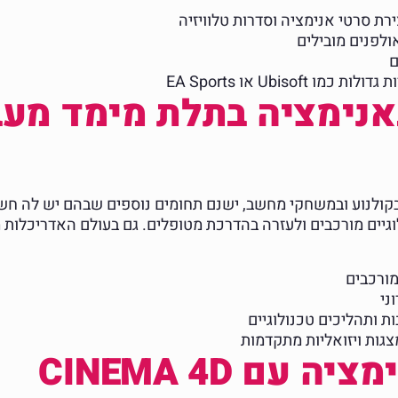
ולפנים מובילים
ם
Ubis או EA Sports
נימציה בתלת מימד מעב
קולנוע ובמשחקי מחשב, ישנם תחומים נוספים שבהם יש לה חש
גיים מורכבים ולעזרה בהדרכת מטופלים. גם בעולם האדריכלות
מורכבים
ני
ת ותהליכים טכנולוגיים
גות ויזואליות מתקדמות
עם CINEMA 4D