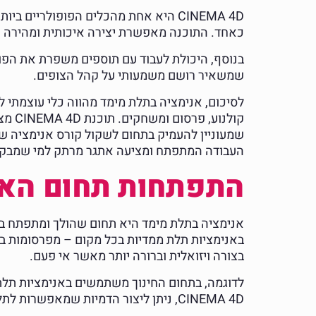
CINEMA 4D היא אחת מהכלים הפופולרי
כאחד. התוכנה מאפשרת יצירה איכותית ומהירה ש
בנוסף, היכולת לעבוד עם תוספים משפרת את הפונק
שמשאיר רושם משמעותי על קהל הצופים.
לסיכום, אנימציה בתלת מימד מהווה כלי עוצמתי לש
קולנ
שמעוניין להעמיק בתחום לשקול קורס אנימציה שיכ
העבודה המתפתח ומציעה אתגר מרתק למי שמבקש ל
התפתחות תחום האנ
אנימציה בתלת מימד היא תחום שהולך ומתפתח במ
באנימציות תלת ממדיות בכל מקום – מפרסומות בטל
בצורה ויזואלית וברורה יותר מאשר אי פעם.
לדוגמה, בתחום החינוך משתמשים באנימציות תלת
CINEMA 4D, ניתן ליצור הדמיות שמאפשרות לתלמידים לחקור נושאים אלו בצורה מעמיקה ומעניינת יותר.